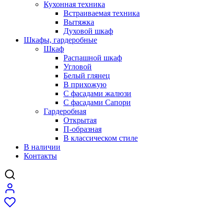
Кухонная техника
Встраиваемая техника
Вытяжка
Духовой шкаф
Шкафы, гардеробные
Шкаф
Распашной шкаф
Угловой
Белый глянец
В прихожую
C фасадами жалюзи
C фасадами Сапори
Гардеробная
Открытая
П-образная
В классическом стиле
В наличии
Контакты