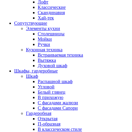
Лофт
Классические
Скандинавия
Хай-тек
Сопутствующие
Элементы кухни
Столешницы
Мойки
Ручки
Кухонная техника
Встраиваемая техника
Вытяжка
Духовой шкаф
Шкафы, гардеробные
Шкаф
Распашной шкаф
Угловой
Белый глянец
В прихожую
C фасадами жалюзи
C фасадами Сапори
Гардеробная
Открытая
П-образная
В классическом стиле