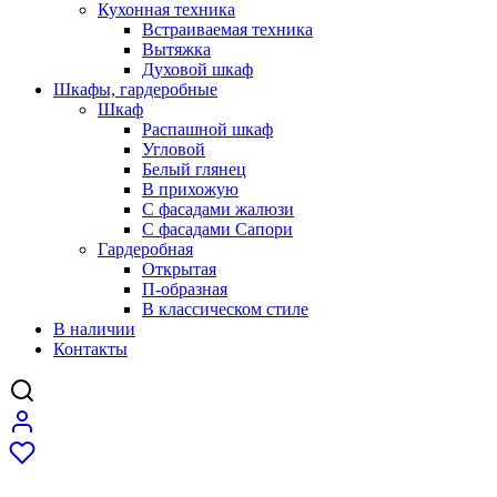
Кухонная техника
Встраиваемая техника
Вытяжка
Духовой шкаф
Шкафы, гардеробные
Шкаф
Распашной шкаф
Угловой
Белый глянец
В прихожую
C фасадами жалюзи
C фасадами Сапори
Гардеробная
Открытая
П-образная
В классическом стиле
В наличии
Контакты