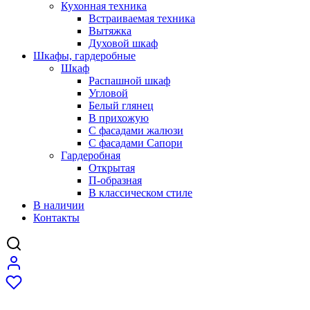
Кухонная техника
Встраиваемая техника
Вытяжка
Духовой шкаф
Шкафы, гардеробные
Шкаф
Распашной шкаф
Угловой
Белый глянец
В прихожую
C фасадами жалюзи
C фасадами Сапори
Гардеробная
Открытая
П-образная
В классическом стиле
В наличии
Контакты