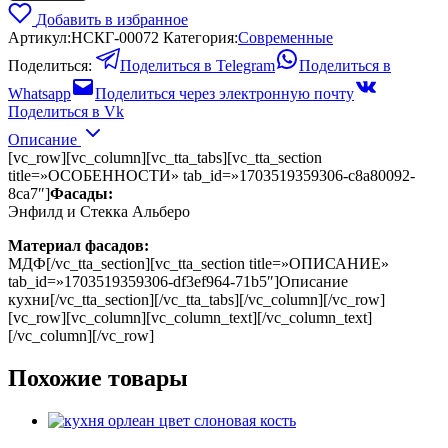
Добавить в избранное
Артикул:
НСКГ-00072
Категория:
Современные
Поделиться:
Поделиться в Telegram
Поделиться в
Whatsapp
Поделиться через электронную почту
Поделиться в Vk
Описание
[vc_row][vc_column][vc_tta_tabs][vc_tta_section
title=»ОСОБЕННОСТИ» tab_id=»1703519359306-c8a80092-
8ca7″]
Фасады:
Энфилд и Стекка Альберо
Материал фасадов:
МДФ[/vc_tta_section][vc_tta_section title=»ОПИСАНИЕ»
tab_id=»1703519359306-df3ef964-71b5″]Описание
кухни[/vc_tta_section][/vc_tta_tabs][/vc_column][/vc_row]
[vc_row][vc_column][vc_column_text][/vc_column_text]
[/vc_column][/vc_row]
Похожие товары