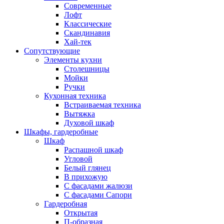
Современные
Лофт
Классические
Скандинавия
Хай-тек
Сопутствующие
Элементы кухни
Столешницы
Мойки
Ручки
Кухонная техника
Встраиваемая техника
Вытяжка
Духовой шкаф
Шкафы, гардеробные
Шкаф
Распашной шкаф
Угловой
Белый глянец
В прихожую
C фасадами жалюзи
C фасадами Сапори
Гардеробная
Открытая
П-образная