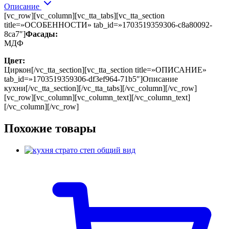
Описание
[vc_row][vc_column][vc_tta_tabs][vc_tta_section
title=»ОСОБЕННОСТИ» tab_id=»1703519359306-c8a80092-
8ca7″]
Фасады:
МДФ
Цвет:
Циркон[/vc_tta_section][vc_tta_section title=»ОПИСАНИЕ»
tab_id=»1703519359306-df3ef964-71b5″]Описание
кухни[/vc_tta_section][/vc_tta_tabs][/vc_column][/vc_row]
[vc_row][vc_column][vc_column_text][/vc_column_text]
[/vc_column][/vc_row]
Похожие товары