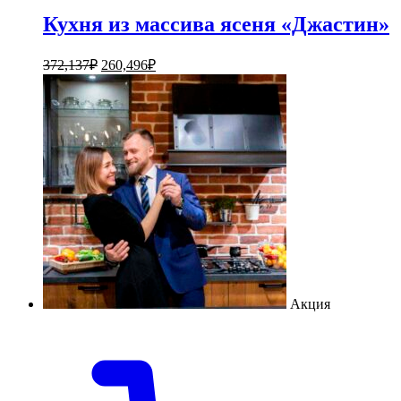
Кухня из массива ясеня «Джастин»
372,137
₽
260,496
₽
Акция