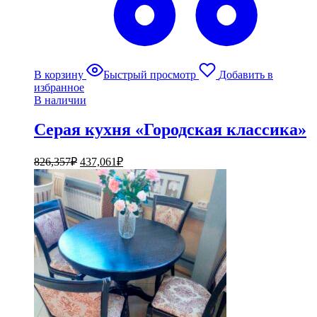
В корзину
Быстрый просмотр
Добавить в
избранное
В наличии
Серая кухня «Городская классика»
826,357
₽
437,061
₽