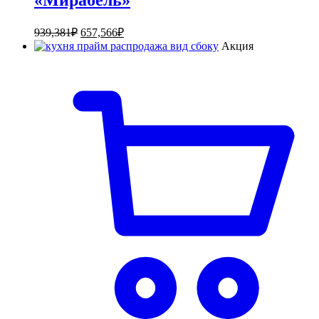
939,381
₽
657,566
₽
Акция