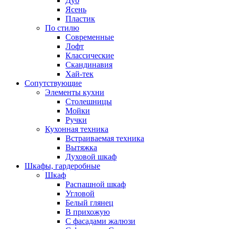
Дуб
Ясень
Пластик
По стилю
Современные
Лофт
Классические
Скандинавия
Хай-тек
Сопутствующие
Элементы кухни
Столешницы
Мойки
Ручки
Кухонная техника
Встраиваемая техника
Вытяжка
Духовой шкаф
Шкафы, гардеробные
Шкаф
Распашной шкаф
Угловой
Белый глянец
В прихожую
C фасадами жалюзи